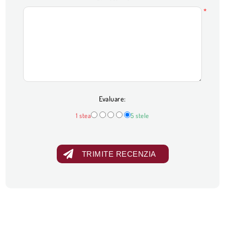
*
Evaluare:
1 stea
5 stele
TRIMITE RECENZIA