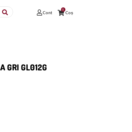
0
Cont
Coș
A GRI GL012G