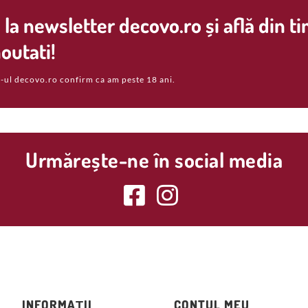
la newsletter decovo.ro și află din t
outati!
-ul decovo.ro confirm ca am peste 18 ani.
Urmărește-ne în social media
INFORMAȚII
CONTUL MEU