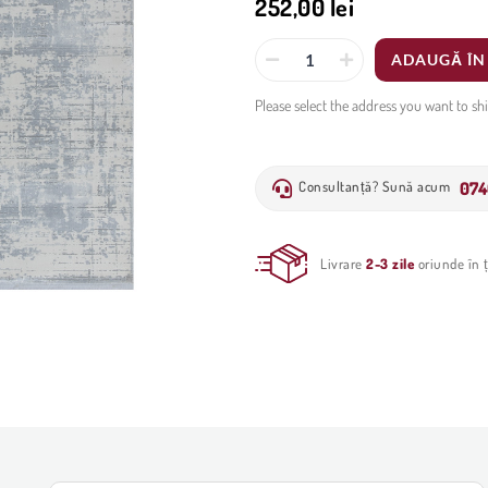
252,00 lei
ADAUGĂ ÎN
Please select the address you want to sh
074
Consultanță? Sună acum
Livrare
2-3 zile
oriunde în ț