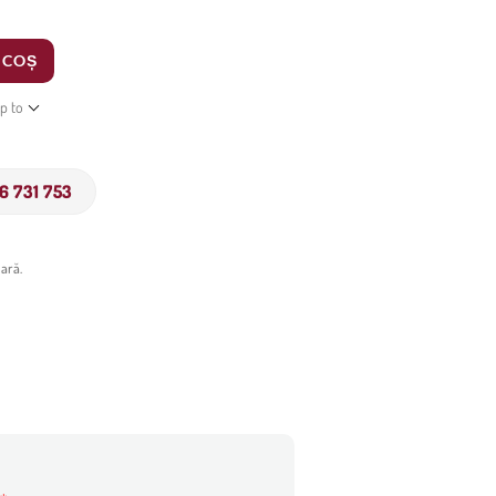
 COȘ
ip to
6 731 753
ară.