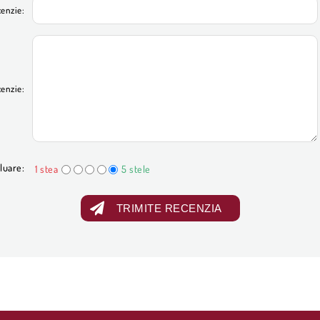
cenzie:
cenzie:
luare:
1 stea
5 stele
TRIMITE RECENZIA