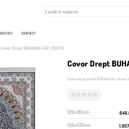
NOUTATI
CONTACT
Covor Drept BUHARA GRI 7007A
Covor Drept BUH
Covor drept model BUHARA de culoare 
120x180cm
648,
150x235cm
1.057