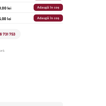
Adaugă în coș
0,00 lei
Adaugă în coș
,00 lei
6 731 753
ară.