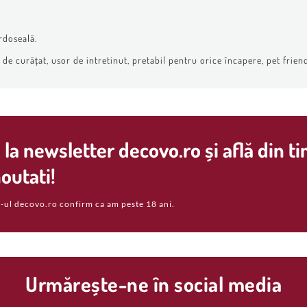
rdoseală.
e curățat, usor de intretinut, pretabil pentru orice încapere, pet friend
la newsletter decovo.ro și află din t
outati!
-ul decovo.ro confirm ca am peste 18 ani.
Urmărește-ne în social media