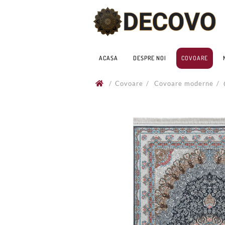
ACASA
DESPRE NOI
COVOARE
/
Covoare
/
Covoare moderne
/