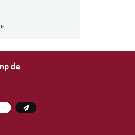
ly.
imp de