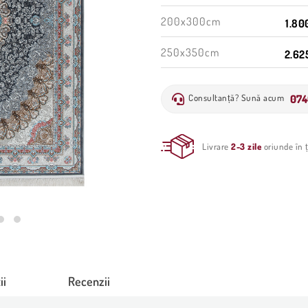
200x300cm
1.80
250x350cm
2.625
074
Consultanță? Sună acum
Livrare
2-3 zile
oriunde în ț
ii
Recenzii