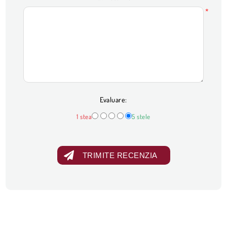
*
Evaluare:
1 stea
5 stele
TRIMITE RECENZIA