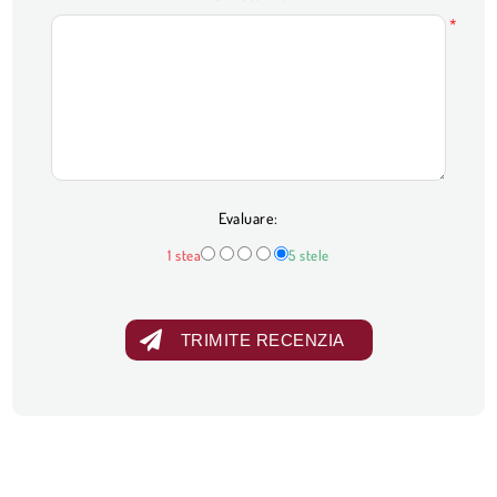
*
Evaluare:
1 stea
5 stele
TRIMITE RECENZIA