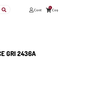
0
Cont
Coș
CE GRI 2436A