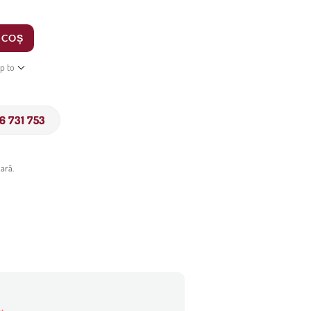
 COȘ
ip to
6 731 753
ară.