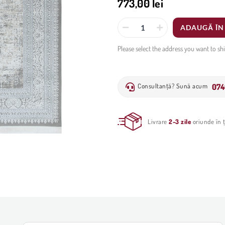
773,00 lei
ADAUGĂ ÎN
Please select the address you want to sh
074
Consultanță? Sună acum
Livrare
2-3 zile
oriunde în ț