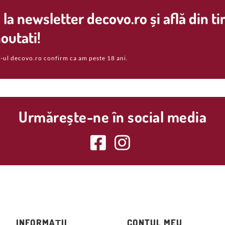
la newsletter decovo.ro și află din t
outati!
-ul decovo.ro confirm ca am peste 18 ani.
Urmărește-ne în social media
INFORMAȚII
CONTUL MEU