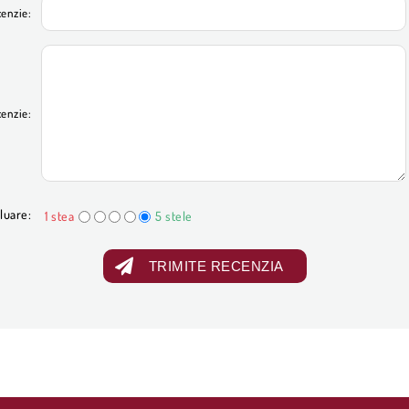
cenzie:
cenzie:
luare:
1 stea
5 stele
TRIMITE RECENZIA