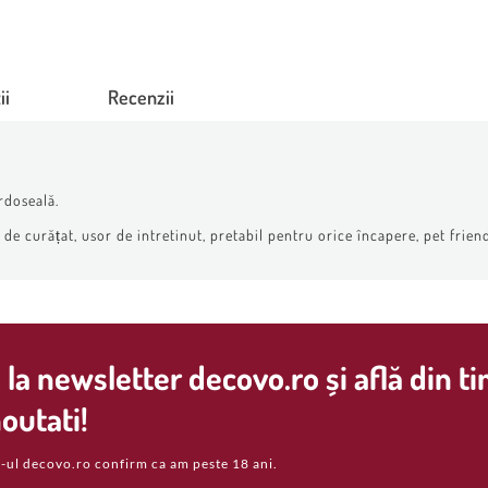
ii
Recenzii
rdoseală.
e curățat, usor de intretinut, pretabil pentru orice încapere, pet friend
la newsletter decovo.ro și află din t
outati!
-ul decovo.ro confirm ca am peste 18 ani.