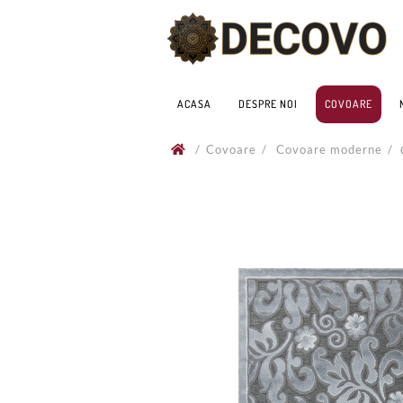
ACASA
DESPRE NOI
COVOARE
/
Covoare
/
Covoare moderne
/