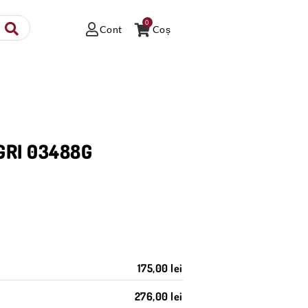
0
Cont
Coș
 GRI 03488G
175,00 lei
276,00 lei