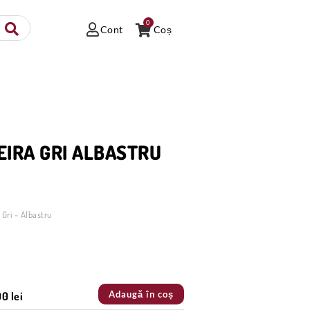
0
Cont
Coș
EIRA GRI ALBASTRU
Gri - Albastru
Adaugă în coș
00 lei