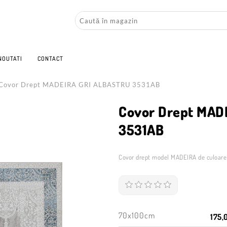
NOUTATI
CONTACT
Covor Drept MADEIRA GRI ALBASTRU 3531AB
Covor Drept MAD
3531AB
Covor drept model MADEIRA de culoare 
70x100cm
175,