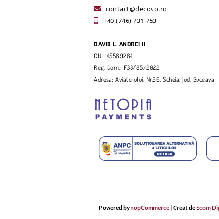
contact@decovo.ro
+40 (746) 731 753
DAVID L. ANDREI II
CUI: 45589284
Reg. Com.: F33/85/2022
Adresa: Aviatorului, Nr.66, Scheia, jud. Suceava
Powered by
nopCommerce
| Creat de
Ecom Dig