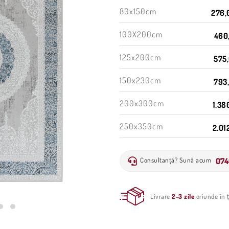
80x150cm
276,
100X200cm
460,
125x200cm
575,
150x230cm
793,
200x300cm
1.38
250x350cm
2.01
074
Consultanță? Sună acum
Livrare
2-3 zile
oriunde în ț