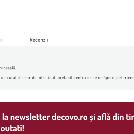
ii
Recenzii
rdoseală.
e curățat, usor de intretinut, pretabil pentru orice încăpere, pet friend
la newsletter decovo.ro și află din t
outati!