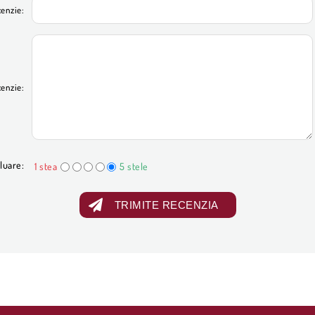
cenzie:
cenzie:
luare:
1 stea
5 stele
TRIMITE RECENZIA