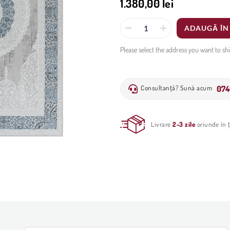
1.380,00 lei
ADAUGĂ ÎN
Please select the address you want to sh
074
Consultanță? Sună acum
Livrare
2-3 zile
oriunde în ț