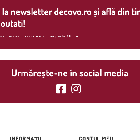
la newsletter decovo.ro și află din t
outati!
-ul decovo.ro confirm ca am peste 18 ani.
Urmărește-ne în social media
INFORMAȚII
CONTUL MEU