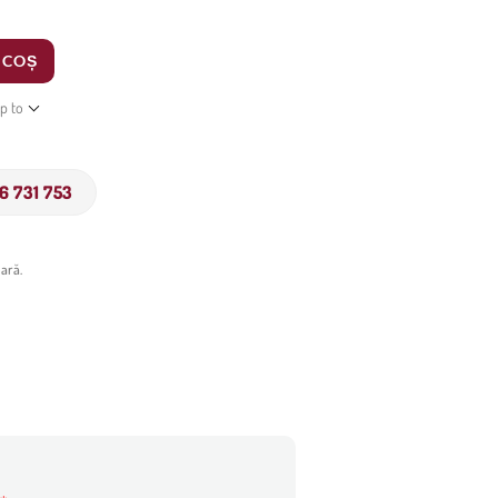
 COȘ
ip to
6 731 753
ară.