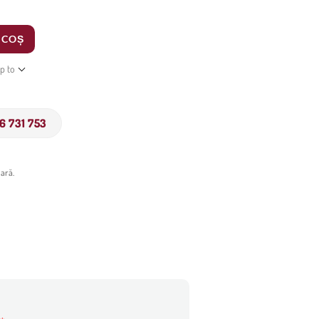
 COȘ
ip to
6 731 753
ară.