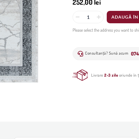
252,00 lei
ADAUGĂ ÎN
Please select the address you want to sh
074
Consultanță? Sună acum
Livrare
2-3 zile
oriunde în ț