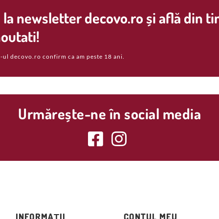
la newsletter decovo.ro și află din t
outati!
-ul decovo.ro confirm ca am peste 18 ani.
Urmărește-ne în social media
INFORMAȚII
CONTUL MEU