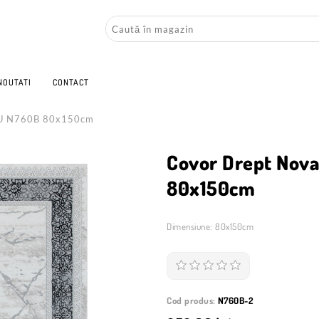
NOUTATI
CONTACT
RU N760B 80x150cm
Covor Drept Nov
80x150cm
Dimensiune: 80x150cm
Cod produs:
N760B-2