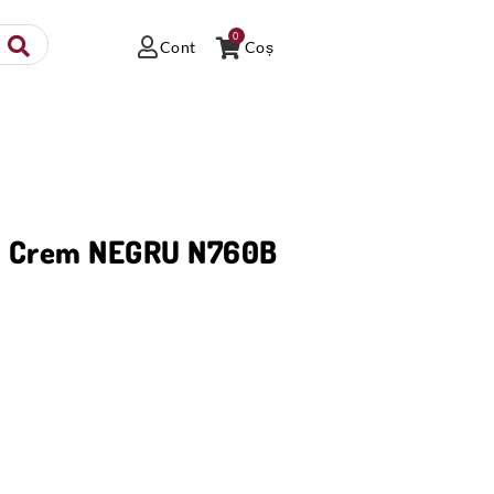
0
Cont
Coș
a Crem NEGRU N760B