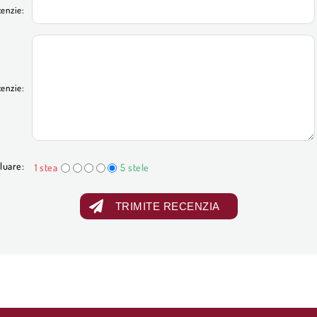
cenzie:
cenzie:
luare:
1 stea
5 stele
TRIMITE RECENZIA