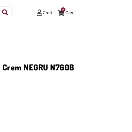
0
Cont
Coș
a Crem NEGRU N760B