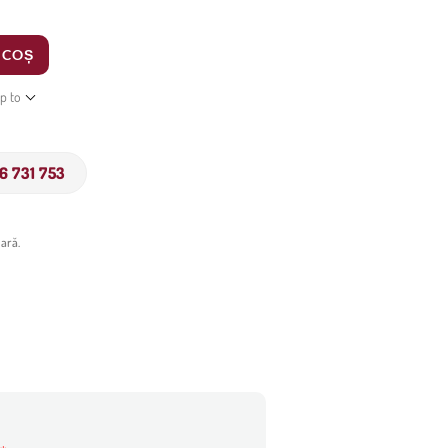
 COȘ
ip to
6 731 753
ară.