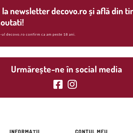
la newsletter decovo.ro și află din t
outati!
-ul decovo.ro confirm ca am peste 18 ani.
Urmărește-ne în social media
INFORMAȚII
CONTUL MEU