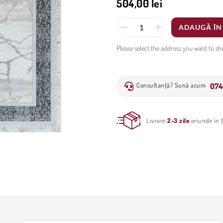
504,00 lei
ADAUGĂ ÎN
Please select the address you want to sh
074
Consultanță? Sună acum
Livrare
2-3 zile
oriunde în ț