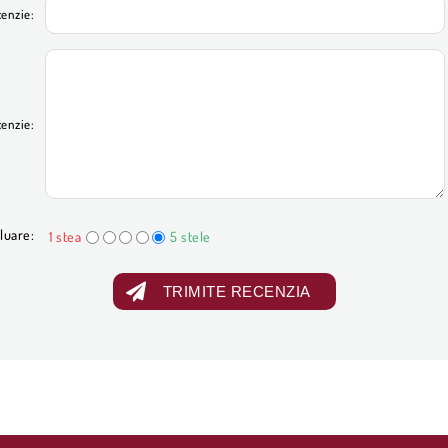
cenzie:
cenzie:
luare:
1 stea
5 stele
TRIMITE RECENZIA