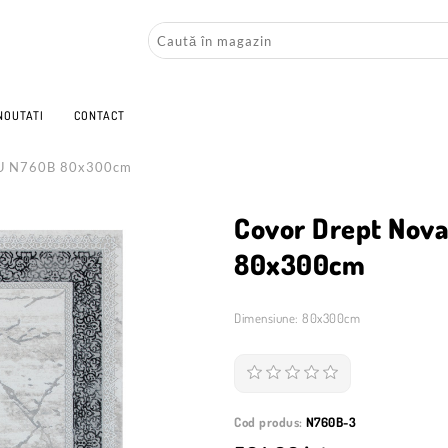
NOUTATI
CONTACT
RU N760B 80x300cm
Covor Drept Nov
80x300cm
Dimensiune: 80x300cm
Cod produs:
N760B-3