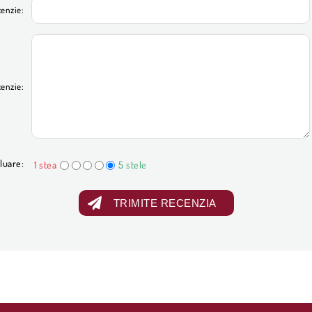
cenzie:
cenzie:
luare:
1 stea
5 stele
TRIMITE RECENZIA