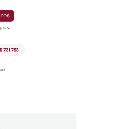
 COȘ
ip to
6 731 753
ară.