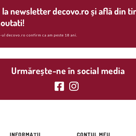
la newsletter decovo.ro și află din t
outati!
-ul decovo.ro confirm ca am peste 18 ani.
Urmărește-ne în social media
INFORMAȚII
CONTUL MEU