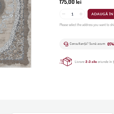
175,00 lei
ADAUGĂ ÎN
Please select the address you want to sh
074
Consultanță? Sună acum
Livrare
2-3 zile
oriunde în ț