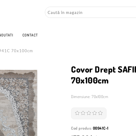
NOUTATI
CONTACT
0941C 70x100cm
Covor Drept SAFI
70x100cm
Dimensiune: 70x100cm
Cod produs:
00941C-1