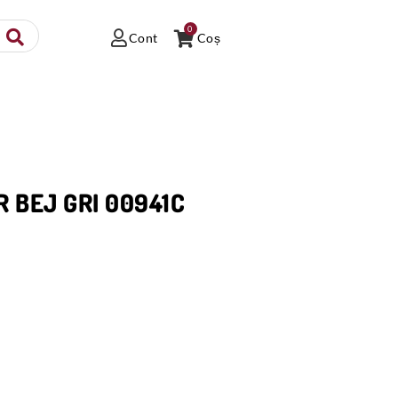
0
Cont
Coș
R BEJ GRI 00941C