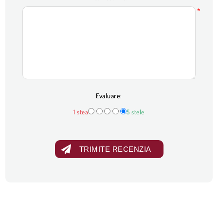
*
Evaluare:
1 stea
5 stele
TRIMITE RECENZIA