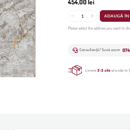
454,00 lei
ADAUGĂ ÎN
Please select the address you want to sh
074
Consultanță? Sună acum
Livrare
2-3 zile
oriunde în ț