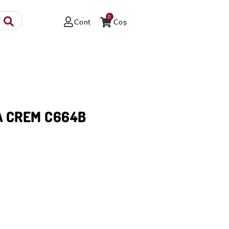
0
Cont
Coș
A CREM C664B