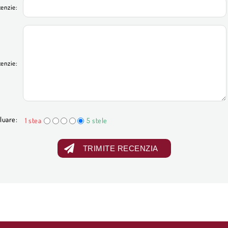
cenzie:
cenzie:
luare:
1 stea
5 stele
TRIMITE RECENZIA