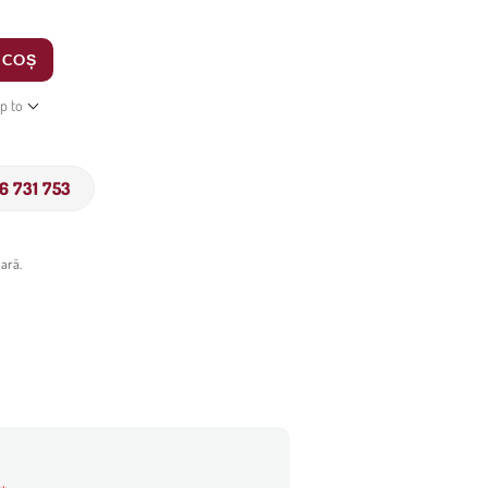
 COȘ
ip to
6 731 753
ară.