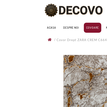
ACASA
DESPRE NOI
COVOARE
/
Covor Drept ZARA CREM C66