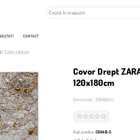
NOUTATI
CONTACT
4B 120x180cm
Covor Drept ZAR
120x180cm
Dimensiune : 120x180cm
Cod produs:
C664B-5