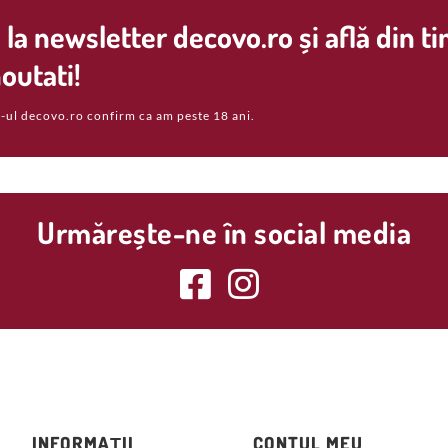
la newsletter decovo.ro și află din t
outati!
-ul decovo.ro confirm ca am peste 18 ani.
Urmărește-ne în social media
INFORMAȚII
CONTUL MEU